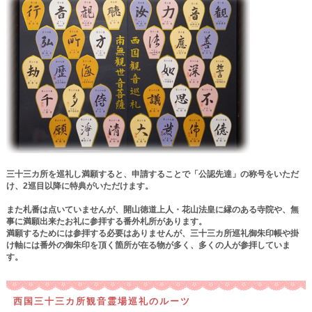
三十三カ所を巡礼し満願すると、申請することで「公認先達」の称号をいただ
け、2巡目以降に特典がいただけます。
また札番は点いていませんが、開山徳道上人・花山法皇に縁のある寺院や、無
事に満願出来たお礼に参拝する番外札所があります。
満願するためには参拝する必要はありませんが、三十三カ所巡礼御朱印帳や掛
け軸には番外の御朱印を頂く箇所が在る物が多く、多くの人が参拝していま
す。
西国三十三カ所観音霊場巡礼のルーツ