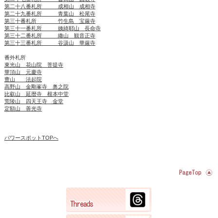
第二十八番札所 成相山 成相寺
第二十九番札所 青葉山 松尾寺
第三十番札所 竹生島 宝厳寺
第三十一番札所 姨綺耶山 長命寺
第三十二番札所 繖山 観音正寺
第三十三番札所 谷汲山 華厳寺
番外札所
東光山 花山院 菩提寺
華頂山 元慶寺
豊山 法起院
高野山 金剛峯寺 奥之院
比叡山 延暦寺 根本中堂
荒陵山 四天王寺 金堂
定額山 善光寺
パワースポットTOPへ