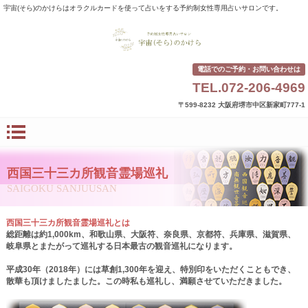
宇宙(そら)のかけらはオラクルカードを使って占いをする予約制女性専用占いサロンです。
電話でのご予約・お問い合わせは
TEL.072-206-4969
〒599-8232 大阪府堺市中区新家町777-1
西国三十三カ所観音霊場巡礼
SAIGOKU SANJUUSAN
西国三十三カ所観音霊場巡礼とは
総距離は約1,000km、和歌山県、大阪符、奈良県、京都符、兵庫県、滋賀県、
岐阜県とまたがって巡礼する日本最古の観音巡礼になります。
平成30年（2018年）には草創1,300年を迎え、特別印をいただくこともでき、
散華も頂けましたました。この時私も巡礼し、満願させていただきました。