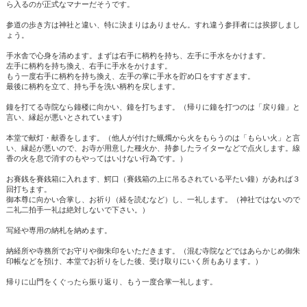
ら入るのが正式なマナーだそうです。
参道の歩き方は神社と違い、特に決まりはありません。すれ違う参拝者には挨拶しまし
ょう。
手水舎で心身を清めます。まずは右手に柄杓を持ち、左手に手水をかけます。
左手に柄杓を持ち換え、右手に手水をかけます。
もう一度右手に柄杓を持ち換え、左手の掌に手水を貯め口をすすぎます。
最後に柄杓を立て、持ち手を洗い柄杓を戻します。
鐘を打てる寺院なら鐘楼に向かい、鐘を打ちます。（帰りに鐘を打つのは「戻り鐘」と
言い、縁起が悪いとされています)
本堂で献灯・献香をします。（他人が付けた蝋燭から火をもらうのは「もらい火」と言
い、縁起が悪いので、お寺が用意した種火か、持参したライターなどで点火します。線
香の火を息で消すのもやってはいけない行為です。）
お賽銭を賽銭箱に入れます、鰐口（賽銭箱の上に吊るされている平たい鐘）があれば３
回打ちます。
御本尊に向かい合掌し、お祈り（経を読むなど）し、一礼します。（神社ではないので
二礼二拍手一礼は絶対しないで下さい。）
写経や専用の納札を納めます。
納経所や寺務所でお守りや御朱印をいただきます。（混む寺院などではあらかじめ御朱
印帳などを預け、本堂でお祈りをした後、受け取りにいく所もあります。）
帰りに山門をくぐったら振り返り、もう一度合掌一礼します。