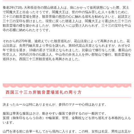
養老2年(718)､大和長谷寺の開山徳道上人は、病にかかって仮死状態になった際、冥土
で閻魔大王と出会ったそうです。閻魔大王は、世の中の悩み苦しむ人々を救うために、
三十三の観音霊場を開き、観音菩薩の慈悲の心に触れる巡礼を勧めなさいと、起請文と
三十三の宝印を授けました。現世に戻った徳道上人は、閻魔大王より選ばれた三十三の
観音霊場の礎を築かれましたが、当時の人々には受け入れられず、三十三の宝印を中山
寺の石櫃に納められたそうです。
それから約270年後、途絶えていた観音巡礼が、花山法皇によって再興されました。花
山法皇は、先帝円融天皇より帝位を譲られ、第65代花山天皇となられますが、わずか2
年で皇位を退き、19歳の若さで法皇となられました。比叡山で修行をした後、書寫山の
性空上人、河内石川寺の仏眼上人、中山寺の弁光上人を伴い那智山で修行。観音霊場を
巡拝され、西国三十三所観音巡礼を再興されました。
西国三十三カ所観音霊場巡礼の周り方
決まったルールは特にありませんが、参拝のマナーや心得はあります。
服装は華美な服装はさけ、動きやすい服装で参拝するのが一般的です。
笈摺（御朱印をもらう白衣）や輪袈裟、管笠、金剛杖などを持ち巡礼する本格的な人も
います。
山門を潜る前に合掌一礼してから境内に入ります。この時、女性は右足、男性は左足か