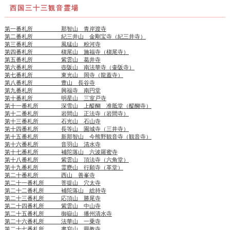
西国三十三観音霊場
第一番札所 那智山 青岸渡寺
第二番札所 紀三井山 金剛宝寺（紀三井寺）
第三番札所 風猛山 粉河寺
第四番札所 槇尾山 施福寺（槇尾寺）
第五番札所 紫雲山 葛井寺
第六番札所 壺阪山 南法華寺（壷阪寺）
第七番札所 東光山 岡寺（龍蓋寺）
第八番札所 豊山 長谷寺
第九番札所 興福寺 南円堂
第十番札所 明星山 三室戸寺
第十一番札所 深雪山 上醍醐 准胝堂（醍醐寺）
第十二番札所 岩間山 正法寺（岩間寺）
第十三番札所 石光山 石山寺
第十四番札所 長等山 園城寺（三井寺）
第十五番札所 新那智山 今熊野観音寺（観音寺）
第十六番札所 音羽山 清水寺
第十七番札所 補陀落山 六波羅蜜寺
第十八番札所 紫雲山 頂法寺（六角堂）
第十九番札所 霊麀山 行願寺（革堂）
第二十番札所 西山 善峯寺
第二十一番札所 菩提山 穴太寺
第二十二番札所 補陀落山 総持寺
第二十三番札所 応頂山 勝尾寺
第二十四番札所 紫雲山 中山寺
第二十五番札所 御嶽山 播州清水寺
第二十六番札所 法華山 一乗寺
第二十七番札所 書寫山 圓教寺