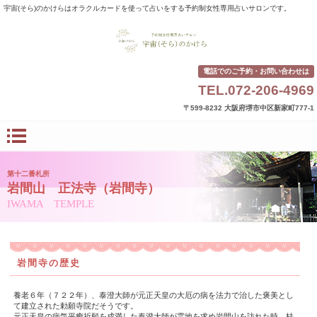
宇宙(そら)のかけらはオラクルカードを使って占いをする予約制女性専用占いサロンです。
電話でのご予約・お問い合わせは
TEL.072-206-4969
〒599-8232 大阪府堺市中区新家町777-1
第十二番札所
岩間山 正法寺（岩間寺）
IWAMA TEMPLE
岩間寺の歴史
養老６年（７２２年）、泰澄大師が元正天皇の大厄の病を法力で治した褒美とし
て建立された勅願寺院だそうです。
元正天皇の病気平癒祈願を成満した奉澄大師が霊地を求め岩間山を訪れた時、桂