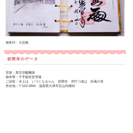
御朱印：大悲殿
岩間寺のデータ
宗派：真言宗醍醐派
御本尊：千手観世音菩薩
ご詠歌：水上は いづくなるらん 岩間寺 岸打つ波は 松風の音
所在地：〒520-0869 滋賀県大津市石山内畑82