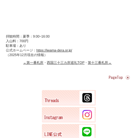
拝観時間：夏季：9:00~16:00
入山料：700円
駐車場：あり
公式ホームページ：
https://iwama-dera.or.jp/
（2025年12月現在の情報）
←第一番札所
・
西国三十三カ所巡礼TOP
・
第十三番札所→