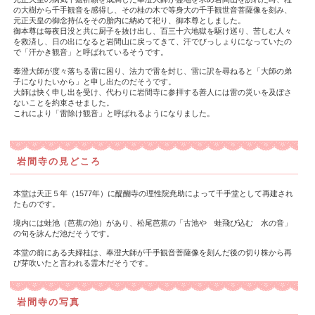
の大樹から千手観音を感得し、その桂の木で等身大の千手観世音菩薩像を刻み、
元正天皇の御念持仏をその胎内に納めて祀り、御本尊としました。
御本尊は毎夜日没と共に厨子を抜け出し、百三十六地獄を駆け巡り、苦しむ人々
を救済し、日の出になると岩間山に戻ってきて、汗でびっしょりになっていたの
で「汗かき観音」と呼ばれているそうです。
奉澄大師が度々落ちる雷に困り、法力で雷を封じ、雷に訳を尋ねると「大師の弟
子になりたいから」と申し出たのだそうです。
大師は快く申し出を受け、代わりに岩間寺に参拝する善人には雷の災いを及ぼさ
ないことを約束させました。
これにより「雷除け観音」と呼ばれるようになりました。
岩間寺の見どころ
本堂は天正５年（1577年）に醍醐寺の理性院尭助によって千手堂として再建され
たものです。
境内には蛙池（芭蕉の池）があり、松尾芭蕉の「古池や 蛙飛び込む 水の音」
の句を詠んだ池だそうです。
本堂の前にある夫婦桂は、奉澄大師が千手観音菩薩像を刻んだ後の切り株から再
び芽吹いたと言われる霊木だそうです。
岩間寺の写真