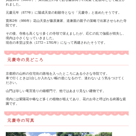
れました。
元慶元年（877年）に陽成天皇の勅願寺となり「元慶寺」と改めたそうです。
寛和2年（986年）花山天皇が藤原兼家、道兼親の親子の策略で出家させられた寺
院です。
その後、寺格も高くなり多くの寺領で栄えましたが、応仁の乱で伽藍が焼失し、
境内は小さくなっていきました。
現在の本堂は安永（1772～1781年）になって再建されたそうです。
元慶寺の見どころ
京都府の山科の住宅街の路地を入ったところにある小さな寺院です。
車で行くときは1台しか入れない幅の道になるので、迷わないよう気をつけてく
ださい。
山門は珍しい竜宮造りの鐘楼門で、他ではあまり見ない建物です。
境内には紫陽花や椿など多くの植物が植えてあり、花のお寺と呼ばれる綺麗な庭
園です。
元慶寺の写真