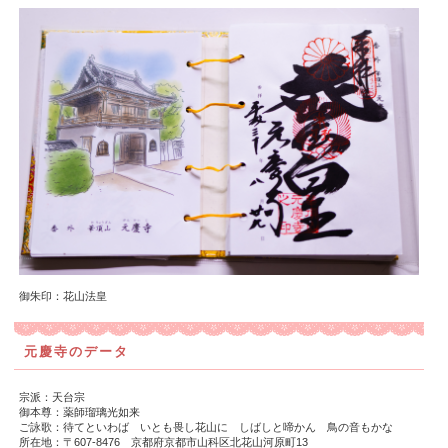
御朱印：花山法皇
元慶寺のデータ
宗派：天台宗
御本尊：薬師瑠璃光如来
ご詠歌：待てといわば いとも畏し花山に しばしと啼かん 鳥の音もかな
所在地：〒607-8476 京都府京都市山科区北花山河原町13