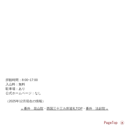
拝観時間：8:00~17:00
入山料：無料
駐車場：あり
公式ホームページ：なし
（2025年12月現在の情報）
←番外 花山院
・
西国三十三カ所巡礼TOP
・
番外 法起院→