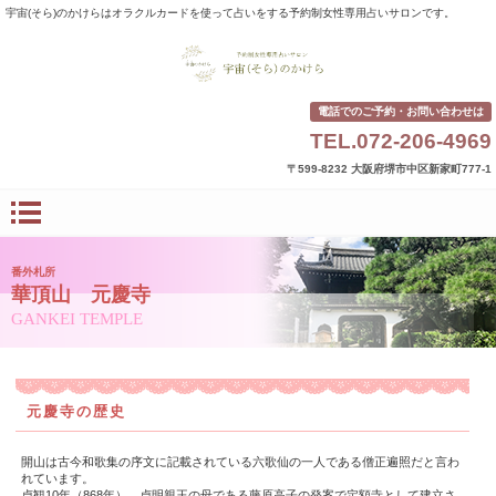
宇宙(そら)のかけらはオラクルカードを使って占いをする予約制女性専用占いサロンです。
電話でのご予約・お問い合わせは
TEL.072-206-4969
〒599-8232 大阪府堺市中区新家町777-1
番外札所
華頂山 元慶寺
GANKEI TEMPLE
元慶寺の歴史
開山は古今和歌集の序文に記載されている六歌仙の一人である僧正遍照だと言わ
れています。
貞観10年（868年）、貞明親王の母である藤原高子の発案で定額寺として建立さ