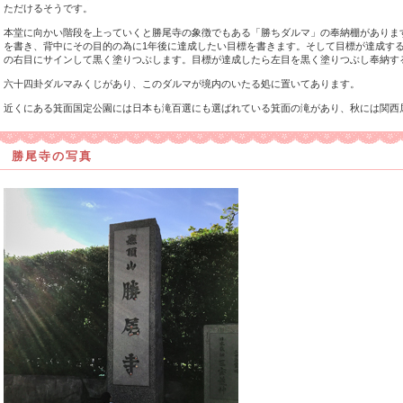
ただけるそうです。
本堂に向かい階段を上っていくと勝尾寺の象徴でもある「勝ちダルマ」の奉納棚がありま
を書き、背中にその目的の為に1年後に達成したい目標を書きます。そして目標が達成す
の右目にサインして黒く塗りつぶします。目標が達成したら左目を黒く塗りつぶし奉納す
六十四卦ダルマみくじがあり、このダルマが境内のいたる処に置いてあります。
近くにある箕面国定公園には日本も滝百選にも選ばれている箕面の滝があり、秋には関西
勝尾寺の写真