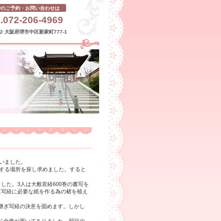
でのご予約・お問い合わせは
.072-206-4969
232 大阪府堺市中区新家町777-1
でいました。
行する場所を探し求めました。すると
した。3人は大般若経600巻の書写を
に写経に必要な紙を作る為の楮を植え
継ぎ写経の決意を固めます。しかし