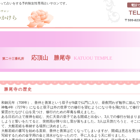
使って占いをする予約制女性専用占いサロンです。
電話
TEL
〒599-8
応頂山 勝尾寺
KATUOU TEMPLE
第二十三番札所
勝尾寺の歴史
和銅元年（708年）、善仲と善算という双子が9歳で仏門に入り、昼夜問わず勉学に励ん
神亀4年（727年）になると双子は外の世界での修行を望むようになり寺を飛び出して修
紫雲がたなびく山を見つけ、修行のための草庵を構えました。
ある日石の上で座禅を組む、光仁天皇の皇子である開成と出会い、3人での修行が始まりま
しようと誓いをたてると、突然雨が降り出し雷が落ちました。3人は天啓だろうと、そこ
て、大般若経を奉納する場所に決めました。
大般若経の書写を始める直前、善仲と善算は亡くなってしまいますが、開成は意志を受け
写経するための金字用の金と清水がなかったので、手に入るよう天に祈りました。