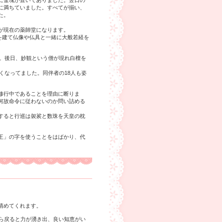
に金塊が置いてありました。翌日の
に満ちていました。すべてが揃い、
た。
が現在の薬師堂になります。
堂を建て仏像や仏具と一緒に大般若経を
た。後日、妙観という僧が現れ白檀を
くなってました。同伴者の18人も姿
修行中であることを理由に断りま
何故命令に従わないのか問い詰める
すると行巡は袈裟と数珠を天皇の枕
王」の字を使うことをはばかり、代
清めてくれます。
ら戻ると力が湧き出、良い知恵がい