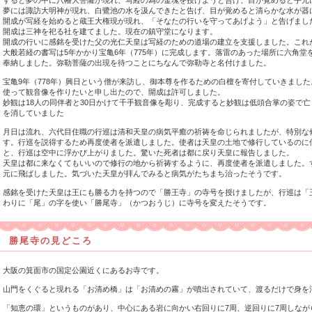
すると夢の中に八幡大菩薩が現れ、写経の為の金塊を授けようと告げ、目が覚めると手元
夢には諏訪大明神が現れ、白鷺池の水を汲んできたと告げ、目が覚めると清らかな水が器
開成が写経を始めると蔵王大権現が現れ、「そなたの行いを守ってあげよう」と告げまし
開成は三神を祀る社を建てました。現在の鎮守堂になります。
開成の行いに感銘を受けた父の光仁天皇は写経のための道場の建立を支援しました。これ
大般若経の書写は5年かかり宝亀6年（775年）に完成します。落雷のあった場所に六角
奉納しました。弥勒菩薩の出現を待つことにちなんで弥勒寺と名付けました。
宝亀9年（778年）興日という僧が来訪し、御本尊を作るための白檀を寄付していきまし
使って観音像を作りたいと申し出たので、開成は許可しました。
妙観は18人の同伴者と30日かけて千手観音像を彫り、完成すると妙観は低頭合掌の姿で亡
を消していました
月日は流れ、六代目住職の行巡は清和天皇の病気平癒の祈祷を命じられましたが、特別な
す。行巡を説得するため再度使者を派遣しました。使者は天皇の土地で修行しているのに
と、行巡は空中に浮かび上がりました。驚いた死者は都に戻り天皇に報告しました。
天皇は都に来なくてもいいので修行の地から祈祷するように、再度使者を派遣しました。
元に飛ばしました。気づいた天皇が拝んでみると病気がたちまち治ったそうです。
感銘を受けた天皇は王にも勝る力を持つので「勝王寺」の寺号を授けましたが、行巡は「
わりに「尾」の字を使い「勝尾寺」（かつおうじ）に寺号を変えたそうです。
勝尾寺の見どころ
大阪の箕面市の国定公園近くにあるお寺です。
山門をくぐると現れる「お清め橋」は「お清めの霧」が噴出されていて、渡るだけで身を
「知恵の環」というものがあり、中心にある岩に向かい右回りに7周、逆回りに7周しなが