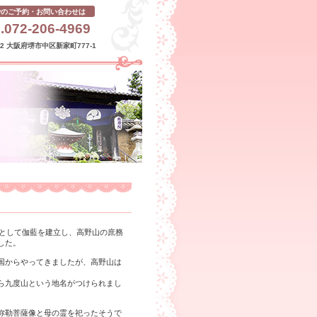
でのご予約・お問い合わせは
.072-206-4969
232 大阪府堺市中区新家町777-1
関として伽藍を建立し、高野山の庶務
した。
国からやってきましたが、高野山は
ら九度山という地名がつけられまし
弥勒菩薩像と母の霊を祀ったそうで