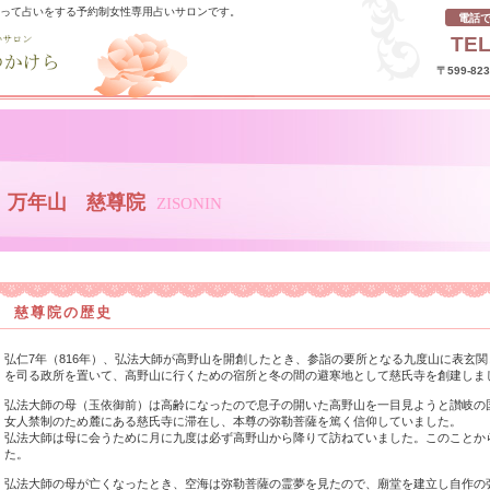
使って占いをする予約制女性専用占いサロンです。
電話
TEL
〒599-8
万年山 慈尊院
ZISONIN
慈尊院の歴史
弘仁7年（816年）、弘法大師が高野山を開創したとき、参詣の要所となる九度山に表玄
を司る政所を置いて、高野山に行くための宿所と冬の間の避寒地として慈氏寺を創建しま
弘法大師の母（玉依御前）は高齢になったので息子の開いた高野山を一目見ようと讃岐の
女人禁制のため麓にある慈氏寺に滞在し、本尊の弥勒菩薩を篤く信仰していました。
弘法大師は母に会うために月に九度は必ず高野山から降りて訪ねていました。このことか
た。
弘法大師の母が亡くなったとき、空海は弥勒菩薩の霊夢を見たので、廟堂を建立し自作の