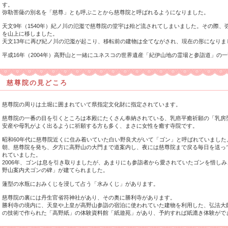
す。
弥勒菩薩の別名を「慈尊」とも呼ぶことから慈尊院と呼ばれるようになりました。
天文9年（1540年）紀ノ川の氾濫で慈尊院の堂宇は殆ど流されてしまいました。その際
を山上に移しました。
天文13年に再び紀ノ川の氾濫が起こり、移転前の建物は全てながされ、現在の形になりま
平成16年（2004年）高野山と一緒にユネスコの世界遺産「紀伊山地の霊場と参詣道」の
慈尊院の見どころ
慈尊院の周りは土堀に囲まれていて県指定文化財に指定されています。
慈尊院の一番の目を引くところは本殿にたくさん奉納されている、乳癌平癒祈願の「乳房
安産や母乳がよく出るように祈願する方も多く、まさに女性を癒す寺院です。
昭和60年代に慈尊院近くに住み着いていた白い野良犬がいて「ゴン」と呼ばれていました
朝、慈尊院を発ち、夕方に高野山の大門まで道案内し、夜には慈尊院まで戻る毎日を送っ
れていました。
2006年、ゴンは息を引き取りましたが、あまりにも参詣者から愛されていたゴンを惜し
野山案内犬ゴンの碑」が建てられました。
蓮型の水瓶におみくじを浸して占う「水みくじ」があります。
慈尊院の裏には丹生官省符神社があり、その奥に勝利寺があります。
勝利寺の境内に、天皇や上皇が高野山参詣の宿泊に使われていた建物を利用した、弘法大
の技術で作られた「高野紙」の体験資料館「紙遊苑」があり、予約すれば紙漉き体験がで