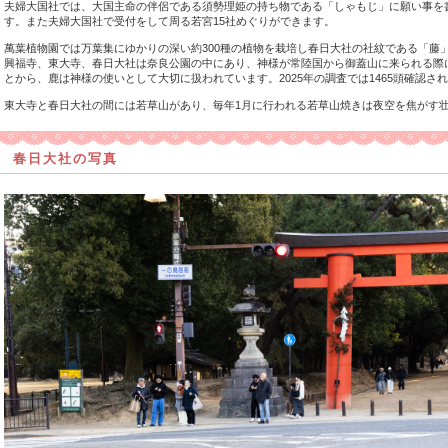
夫婦大国社では、大国主命の伴侶である須勢理姫の持ち物である「しゃもじ」に願い事を
す。また夫婦大国社で受付をして周る若宮15社めぐりができます。
萬葉植物園では万葉集にゆかりの深い約300種の植物を栽培し春日大社の社紋である「藤
興福寺、東大寺、春日大社は奈良公園の中にあり、神様が常陸国から御蓋山に来られる際
とから、鹿は神様の使いとして大切に扱われています。2025年の調査では1465頭確認さ
東大寺と春日大社の間には若草山があり、毎年1月に行われる若草山焼きは夜空を焦がす
春日大社の写真