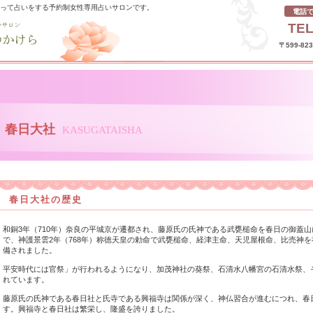
使って占いをする予約制女性専用占いサロンです。
電話
TEL
〒599-8
春日大社
KASUGATAISHA
春日大社の歴史
和銅3年（710年）奈良の平城京が遷都され、藤原氏の氏神である武甕槌命を春日の御蓋
で、神護景雲2年（768年）称徳天皇の勅命で武甕槌命、経津主命、天児屋根命、比売神
備されました。
平安時代には官祭」が行われるようになり、加茂神社の葵祭、石清水八幡宮の石清水祭、
れています。
藤原氏の氏神である春日社と氏寺である興福寺は関係が深く、神仏習合が進むにつれ、春
す。興福寺と春日社は繁栄し、隆盛を誇りました。