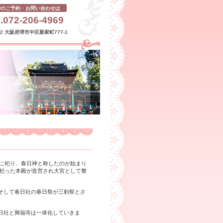
でのご予約・お問い合わせは
.072-206-4969
232 大阪府堺市中区新家町777-1
山に祀り、春日神と称したのが始まり
を祀った本殿が造営され大宮として整
そして春日社の春日祭が三勅祭とさ
日社と興福寺は一体化していきま