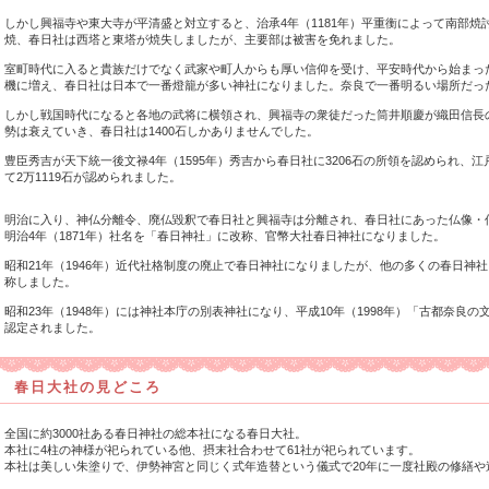
しかし興福寺や東大寺が平清盛と対立すると、治承4年（1181年）平重衡によって南部
焼、春日社は西塔と東塔が焼失しましたが、主要部は被害を免れました。
室町時代に入ると貴族だけでなく武家や町人からも厚い信仰を受け、平安時代から始まっ
機に増え、春日社は日本で一番燈籠が多い神社になりました。奈良で一番明るい場所だっ
しかし戦国時代になると各地の武将に横領され、興福寺の衆徒だった筒井順慶が織田信長
勢は衰えていき、春日社は1400石しかありませんでした。
豊臣秀吉が天下統一後文禄4年（1595年）秀吉から春日社に3206石の所領を認められ、
て2万1119石が認められました。
明治に入り、神仏分離令、廃仏毀釈で春日社と興福寺は分離され、春日社にあった仏像・
明治4年（1871年）社名を「春日神社」に改称、官幣大社春日神社になりました。
昭和21年（1946年）近代社格制度の廃止で春日神社になりましたが、他の多くの春日神
称しました。
昭和23年（1948年）には神社本庁の別表神社になり、平成10年（1998年）「古都奈良
認定されました。
春日大社の見どころ
全国に約3000社ある春日神社の総本社になる春日大社。
本社に4柱の神様が祀られている他、摂末社合わせて61社が祀られています。
本社は美しい朱塗りで、伊勢神宮と同じく式年造替という儀式で20年に一度社殿の修繕や